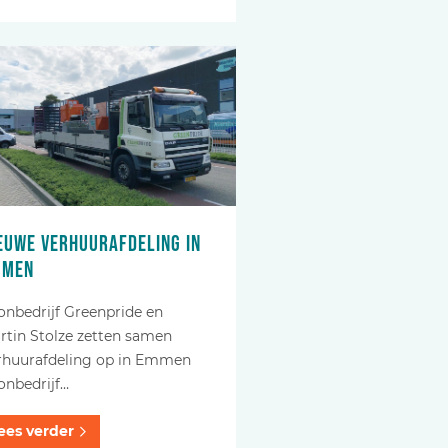
euwe verhuurafdeling in
mmen
onbedrijf Greenpride en
rtin Stolze zetten samen
rhuurafdeling op in Emmen
onbedrijf…
ees verder