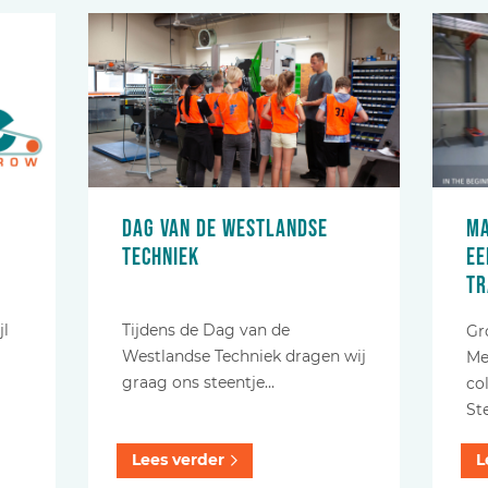
Dag van de Westlandse
Ma
techniek
ee
t
jl
Tijdens de Dag van de
Gr
Westlandse Techniek dragen wij
Me
graag ons steentje…
co
St
Lees verder
L