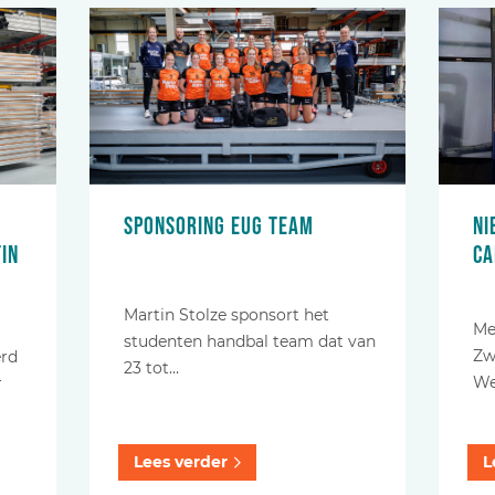
Sponsoring EUG team
Ni
in
Ca
Martin Stolze sponsort het
Me
studenten handbal team dat van
Zw
erd
23 tot…
We
r
Lees verder
L