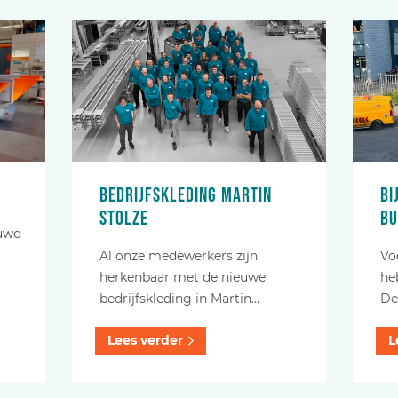
Bedrijfskleding Martin
Bi
Stolze
bu
euwd
Al onze medewerkers zijn
Vo
herkenbaar met de nieuwe
he
bedrijfskleding in Martin…
De
Lees verder
L