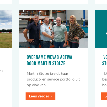
Overname Wevab activa
Vo
door Martin Stolze
St
en
Martin Stolze breidt haar
Do
product- en service portfolio uit
be
op vlak van…
ho
Lees verder
L