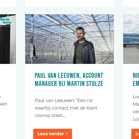
Paul van Leeuwen, account
Ni
manager bij Martin Stolze
E
n
Lo
Paul van Leeuwen: “Een rol
eken
Ma
waarbij contact met de klant
ve
voorop staat,…
Lo
Lees verder
L