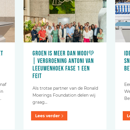
et
Groen is meer dan mooi💚
Id
| Vergroening Antoni van
sn
Leeuwenhoek fase 1 een
be
feit
anaf
Ee
Als trotse partner van de Ronald
in
We
Moerings Foundation delen wij
…
Be
graag…
Lees verder
L