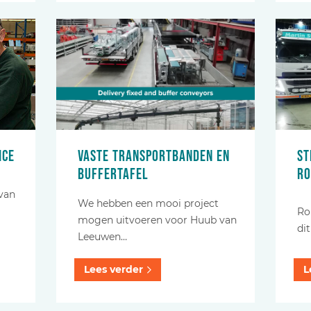
ice
Vaste transportbanden en
St
buffertafel
ro
 van
We hebben een mooi project
Ro
mogen uitvoeren voor Huub van
di
Leeuwen…
Lees verder
L