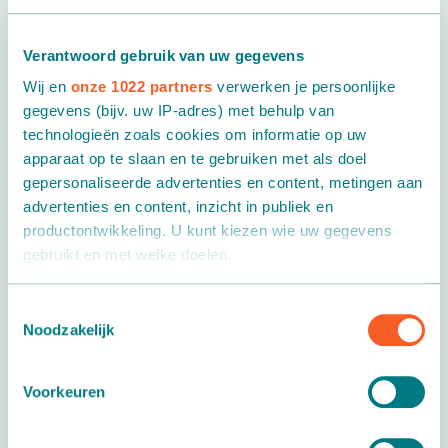
Verantwoord gebruik van uw gegevens
Wij en
onze 1022 partners
verwerken je persoonlijke
gegevens (bijv. uw IP-adres) met behulp van
technologieën zoals cookies om informatie op uw
apparaat op te slaan en te gebruiken met als doel
gepersonaliseerde advertenties en content, metingen aan
advertenties en content, inzicht in publiek en
Martin Stolze groeit met een mooie plek voor
productontwikkeling. U kunt kiezen wie uw gegevens
de transportbandenbouw
gebruikt en met welke doelen.
Groei transportbandenbouw Meer opdrachten,
meer collega’s, meer ruimte. Michel Steeneveld,
Als u het toestaat, willen we ook graag:
Toestemmingsselectie
teamleider van…
Noodzakelijk
Informatie verzamelen over uw geografische locatie,
die tot een paar meter nauwkeurig kan zijn
Lees verder
Uw apparaat identificeren door het actief te scannen
Voorkeuren
op specifieke eigenschappen (fingerprinting)
Lees meer over hoe uw persoonlijke gegevens worden