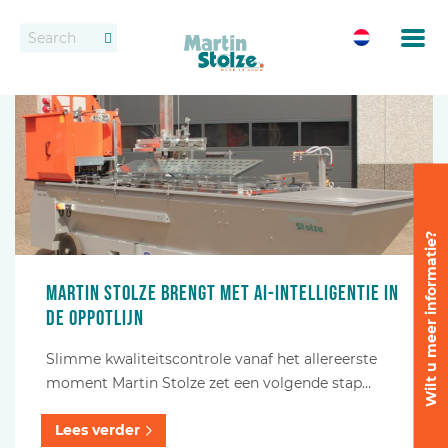
Transportbanden
Vacatures
Contact
Rollenbanen
Dealers
Oppotten
Vast transportbandensysteem
Wilt u meer informatie?
Uitzetten en wijderzetten
Martin Stolze brengt met AI-intelligentie in
de oppotlijn
Afleveren
Slimme kwaliteitscontrole vanaf het allereerste
Afleversystemen
moment Martin Stolze zet een volgende stap…
Lees verder
Dozen transport